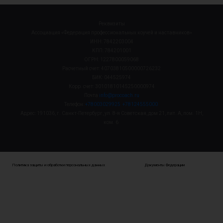
Реквизиты
Ассоциация «Федерация профессиональных коучей и наставников»
ИНН: 7842203004
КПП: 784201001
ОГРН: 1227800059068
Расчетный счет: 40703810500000726232
БИК: 044525974
Корр. счет: 30101810145250000974
Почта
info@procoach.ru
Телефон:
+78003029925
+78124555000
Адрес: 191036, г. Санкт-Петербург, ул. 8-я Советская, дом 21, лит. А, пом. 1Н,
ком. 6
Политика защиты и обработки персональных данных
Документы Федерации