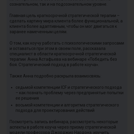
п
сознательном, так и на подсознательном уровне.
В
Главная цель краткосрочной стратегической терапии –
сделать картину мира клиента более функциональной, а
•
клиента более адаптивным, чтобы он мог двигаться к
н
заранее намеченным целям.
•
О том, как коучу работать с психологическими запросами
н
и оставаться при этом в своем поле, рассказала
специалист в области краткосрочной стратегической
С
терапии Анна Астафьева на вебинаре «Победить без
н
боя. Стратегический подход в работе коуча».
О
Также Анна подробно раскрыла взаимосвязь:
е
п
седьмой компетенции ICF и стратегического подхода
– как познать проблему через предпринятые попытки
К
ее решения
ц
восьмой компетенции и алгоритма стратегического
ч
подхода для проектирования действий
к
к
Посмотреть запись вебинара, рассмотреть некоторые
с
аспекты в работе коуча через призму стратегической
модели профессора Джорджио Нардонэ, изучить