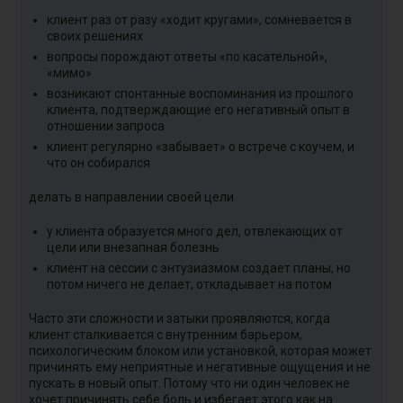
клиент раз от разу «ходит кругами», сомневается в
своих решениях
вопросы порождают ответы «по касательной»,
«мимо»
возникают спонтанные воспоминания из прошлого
клиента, подтверждающие его негативный опыт в
отношении запроса
У
клиент регулярно «забывает» о встрече с коучем, и
н
что он собирался
р
п
делать в направлении своей цели
э
о
у клиента образуется много дел, отвлекающих от
цели или внезапная болезнь
П
клиент на сессии с энтузиазмом создает планы, но
с
потом ничего не делает, откладывает на потом
С
Часто эти сложности и затыки проявляются, когда
клиент сталкивается с внутренним барьером,
Э
психологическим блоком или установкой, которая может
к
причинять ему неприятные и негативные ощущения и не
С
пускать в новый опыт. Потому что ни один человек не
з
хочет причинять себе боль и избегает этого как на