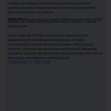
И
теорию на примере конкретных кейсов и получить
т
ценные знания о применении психологии в практике
коуча вы можете по ссылке:
К
с
https://online.procoach.ru/teach/control/stream/view/id/849794259
Запись по ссылке доступна бесплатно только членам
р
Федерации.
н
п
Стать членом ФПКиН, открыть для себя доступ к
развивающей платформе Федерации, а также
В
пользоваться всеми преимуществами членства вы
у
можете, если уже являетесь коучем или наставником,
недавно прошли обучение или только начали учиться на
коуча или наставника в любой школе.
ПОДРОБНЕЕ О ЧЛЕНСТВЕ
С
З
Ч
д