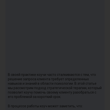
С
п
п
Б
д
п
В своей практике коучи часто сталкиваются с тем, что
В
решение запроса клиента требует определенных
н
навыков и знаний в области психологии. В этой статье
мы рассмотрим подход стратегической терапии, который
Г
позволит коучу помочь своему клиенту разобраться с
д
его проблемой за короткий срок.
у
В процессе работы коуч может заметить, что:
В