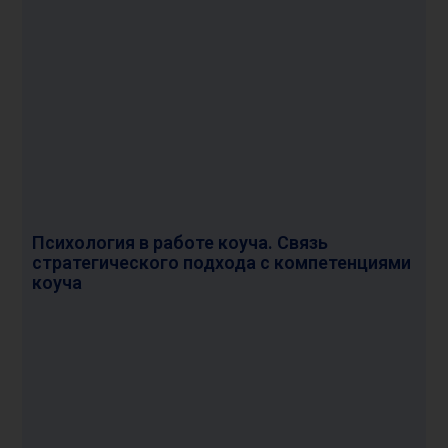
п
«
ч
Психология в работе коуча. Связь
с
стратегического подхода с компетенциями
б
коуча
п
р
Р